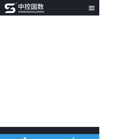
끀
뀩
끅